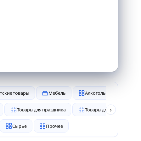
тские товары
Мебель
Алкоголь и табак
›
Товары для праздника
Товары для животных
Сырье
Прочее