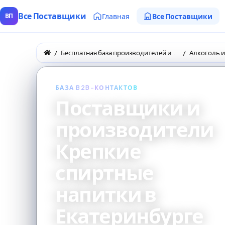
Все Поставщики
Главная
Все Поставщики
ВП
Бесплатная база производителей и поставщиков товаров оптом
Алкоголь и
БАЗА B2B-КОНТАКТОВ
Поставщики и
производители
Крепкие
спиртные
напитки в
Екатеринбурге