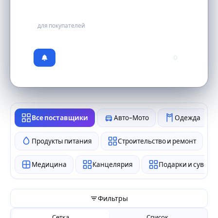
бесплатно
для покупателей
0
Все поставщики
Авто-Мото
Одежда
Продукты питания
Строительство и ремонт
Медицина
Канцелярия
Подарки и сувен
Фильтры
Сетка
Список