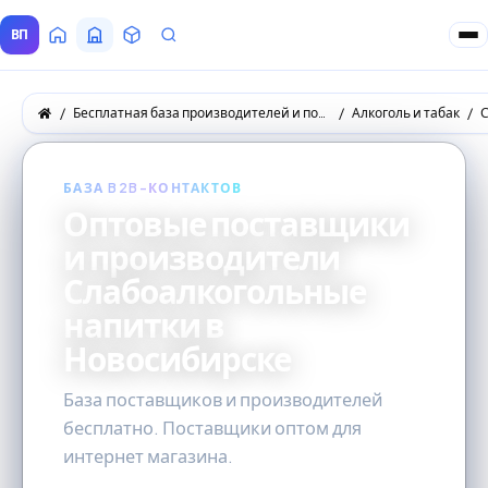
ВП
Главная
Все Поставщики
Товары
Запросы покупателей
Бесплатная база производителей и поставщиков товаров оптом
Алкоголь и табак
БАЗА B2B-КОНТАКТОВ
Оптовые поставщики
и производители
Слабоалкогольные
напитки в
Новосибирске
База поставщиков и производителей
бесплатно. Поставщики оптом для
интернет магазина.