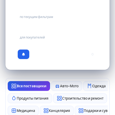
0
по текущим фильтрам
бесплатно
для покупателей
0
Все поставщики
Авто-Мото
Одежда
Продукты питания
Строительство и ремонт
Медицина
Канцелярия
Подарки и сувен