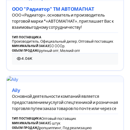
ООО "Радиатор" ТМ АВТОМАГНАТ
ООО «Радиатор», основатель и производитель
торговой марки *«АВТОМАГНАТ», приглашает Вас к
взаимовыгодному сотрудничеству!
ТИП ПОСТАВЩИКА
Производитель, Официальный дилер, Оптовый поставщик
50 000р.
МИНИМАЛЬНЫЙ ЗАКАЗ
Крупный опт, Мелкий опт
ОБЪЕМ ПРОДАЖ
4.06K
4 064 просмотра
Aily
Основной деятельности компаний является
предоставлением услугой спецтехникой и розничная
торговля путем заказа товаров по почте или через се
Оптовый поставщик
ТИП ПОСТАВЩИКА
5 штук
МИНИМАЛЬНЫЙ ЗАКАЗ
Дропшиппинг, Под реализацию
ОБЪЕМ ПРОДАЖ