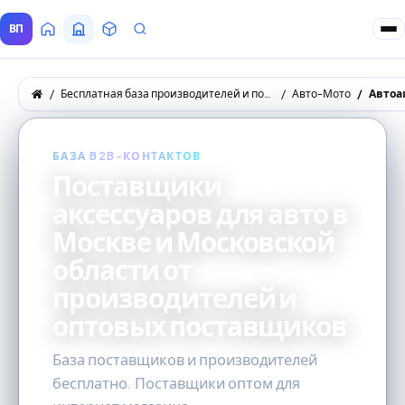
ВП
Главная
Все Поставщики
Товары
Запросы покупателей
Бесплатная база производителей и поставщиков товаров оптом
Авто-Мото
Автоа
БАЗА B2B-КОНТАКТОВ
Поставщики
аксессуаров для авто в
Москве и Московской
области от
производителей и
оптовых поставщиков
База поставщиков и производителей
бесплатно. Поставщики оптом для