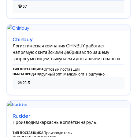
37
37 просмотров
Chinbuy
Логистическая компания CHINBUY работает
напрямую с китайскими фабрикам: по Вашему
запросу мы ищем, выкупаем и доставляем товары из
Китая в Р
Оптовый поставщик
ТИП ПОСТАВЩИКА
Крупный опт, Мелкий опт, Поштучно
ОБЪЕМ ПРОДАЖ
213
213 просмотров
Rudder
Производим каркасные оплётки на руль.
Производитель
ТИП ПОСТАВЩИКА