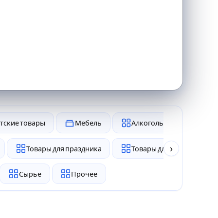
тские товары
Мебель
Алкоголь и табак
›
Товары для праздника
Товары для животных
Сырье
Прочее