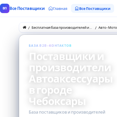
Все Поставщики
Главная
Все Поставщики
ВП
Бесплатная база производителей и поставщиков товаров оптом
Авто-Мото
БАЗА B2B-КОНТАКТОВ
Поставщики и
производители
Автоаксессуары
в городе
Чебоксары
База поставщиков и производителей