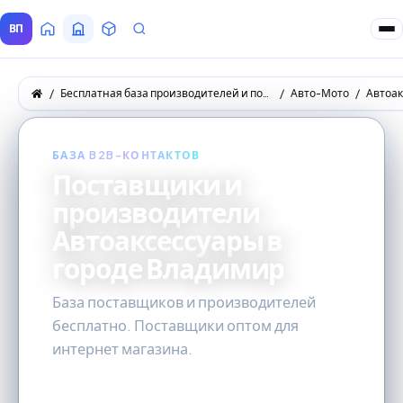
ВП
Главная
Все Поставщики
Товары
Запросы покупателей
Бесплатная база производителей и поставщиков товаров оптом
Авто-Мото
Автоак
БАЗА B2B-КОНТАКТОВ
Поставщики и
производители
Автоаксессуары в
городе Владимир
База поставщиков и производителей
бесплатно. Поставщики оптом для
интернет магазина.