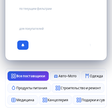
0
по текущим фильтрам
бесплатно
для покупателей
1
Все поставщики
Авто-Мото
Одежда
Продукты питания
Строительство и ремонт
Медицина
Канцелярия
Подарки и сувен