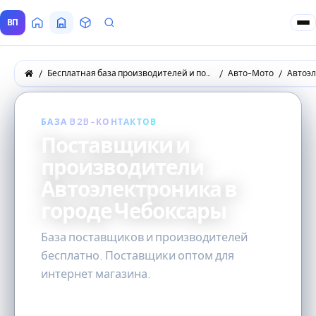
ВП
Главная
Все Поставщики
Товары
Запросы покупателей
Бесплатная база производителей и поставщиков товаров оптом
Авто-Мото
Автоэ
БАЗА B2B-КОНТАКТОВ
Поставщики и
производители
Автоэлектроника в
городе Чебоксары
База поставщиков и производителей
бесплатно. Поставщики оптом для
интернет магазина.