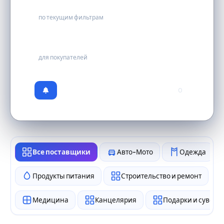
0
по текущим фильтрам
бесплатно
для покупателей
0
Все поставщики
Авто-Мото
Одежда
Продукты питания
Строительство и ремонт
Медицина
Канцелярия
Подарки и сувен