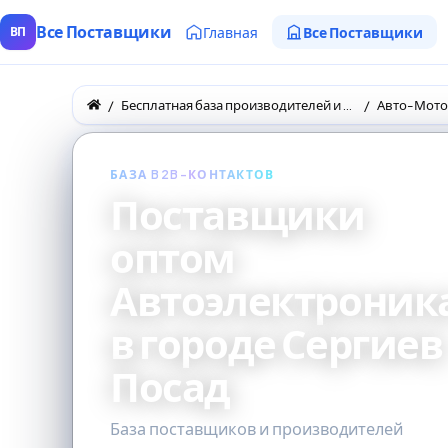
Все Поставщики
Главная
Все Поставщики
ВП
Бесплатная база производителей и поставщиков товаров оптом
Авто-Мото
БАЗА B2B-КОНТАКТОВ
Поставщики
оптом
Автоэлектроник
в городе Сергиев
Посад
База поставщиков и производителей