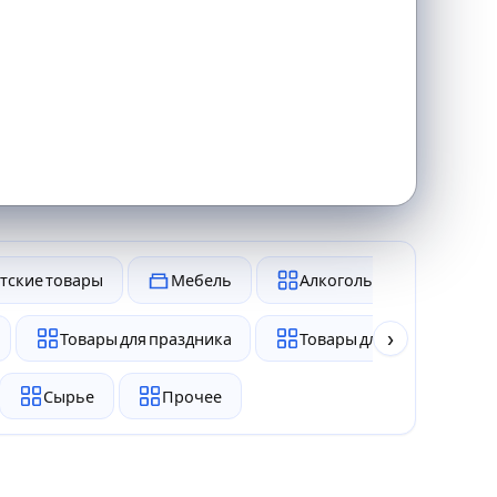
тские товары
Мебель
Алкоголь и табак
›
Товары для праздника
Товары для животных
Сырье
Прочее