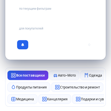
0
по текущим фильтрам
бесплатно
для покупателей
0
Все поставщики
Авто-Мото
Одежда
Продукты питания
Строительство и ремонт
Медицина
Канцелярия
Подарки и сувен