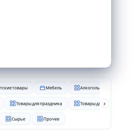
тские товары
Мебель
Алкоголь и табак
›
Товары для праздника
Товары для животных
Сырье
Прочее