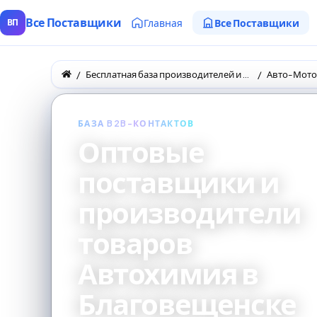
Все Поставщики
Главная
Все Поставщики
ВП
Бесплатная база производителей и поставщиков товаров оптом
Авто-Мото
БАЗА B2B-КОНТАКТОВ
Оптовые
поставщики и
производители
товаров
Автохимия в
Благовещенске