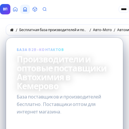
ВП
Главная
Все Поставщики
Товары
Запросы покупателей
Бесплатная база производителей и поставщиков товаров оптом
Авто-Мото
Автох
БАЗА B2B-КОНТАКТОВ
Производители и
оптовые поставщики
Автохимия в
Кемерово
База поставщиков и производителей
бесплатно. Поставщики оптом для
интернет магазина.