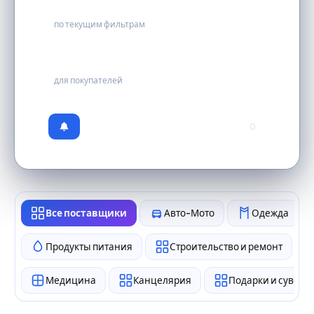
5
по текущим фильтрам
бесплатно
для покупателей
0
Все поставщики
Авто-Мото
Одежда
Продукты питания
Строительство и ремонт
Медицина
Канцелярия
Подарки и сувен