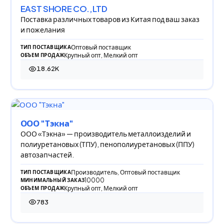
EAST SHORE CO.,LTD
Поставка различных товаров из Китая под ваш заказ
и пожелания
Оптовый поставщик
ТИП ПОСТАВЩИКА
Крупный опт, Мелкий опт
ОБЪЕМ ПРОДАЖ
18.62K
18 623 просмотра
ООО "Тэкна"
ООО «Тэкна» — производитель металлоизделий и
полиуретановых (ТПУ), пенополиуретановых (ППУ)
автозапчастей.
Производитель, Оптовый поставщик
ТИП ПОСТАВЩИКА
10000
МИНИМАЛЬНЫЙ ЗАКАЗ
Крупный опт, Мелкий опт
ОБЪЕМ ПРОДАЖ
783
783 просмотра