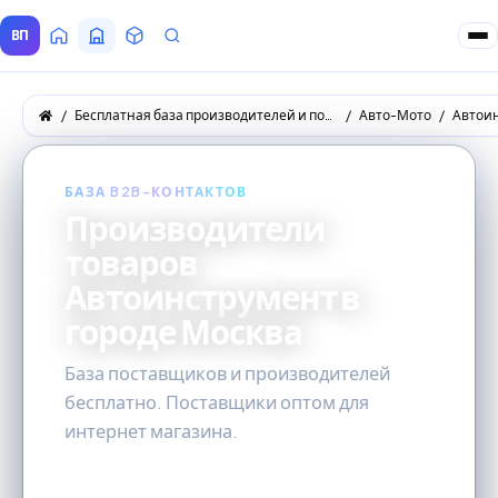
ВП
Главная
Все Поставщики
Товары
Запросы покупателей
Бесплатная база производителей и поставщиков товаров оптом
Авто-Мото
Автои
БАЗА B2B-КОНТАКТОВ
Производители
товаров
Автоинструмент в
городе Москва
База поставщиков и производителей
бесплатно. Поставщики оптом для
интернет магазина.