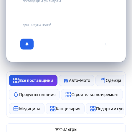
по текущим фильтрам
бесплатно
для покупателей
0
Все поставщики
Авто-Мото
Одежда
Продукты питания
Строительство и ремонт
Медицина
Канцелярия
Подарки и сувен
Фильтры