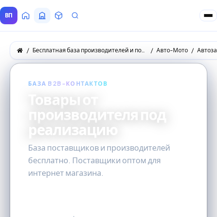
ВП
Главная
Все Поставщики
Товары
Запросы покупателей
Бесплатная база производителей и поставщиков товаров оптом
Авто-Мото
Автоз
БАЗА B2B-КОНТАКТОВ
Товары от
производителя под
реализацию
База поставщиков и производителей
бесплатно. Поставщики оптом для
интернет магазина.
1