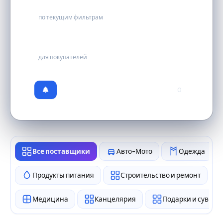
1
по текущим фильтрам
бесплатно
для покупателей
0
Все поставщики
Авто-Мото
Одежда
Продукты питания
Строительство и ремонт
Медицина
Канцелярия
Подарки и сувен