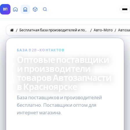
ВП
Главная
Все Поставщики
Товары
Запросы покупателей
Бесплатная база производителей и поставщиков товаров оптом
Авто-Мото
Автоз
БАЗА B2B-КОНТАКТОВ
Оптовые поставщики
и производители
товаров Автозапчасти
в Красноярске
База поставщиков и производителей
бесплатно. Поставщики оптом для
интернет магазина.