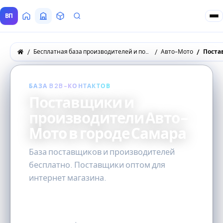
ВП
Главная
Все Поставщики
Товары
Запросы покупателей
Бесплатная база производителей и поставщиков товаров оптом
Авто-Мото
Поста
БАЗА B2B-КОНТАКТОВ
Поставщики и
производители Авто-
Мото в городе Самара
База поставщиков и производителей
бесплатно. Поставщики оптом для
интернет магазина.
6