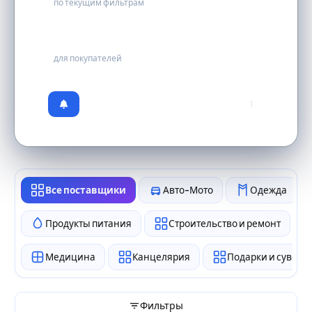
по текущим фильтрам
бесплатно
для покупателей
1
Все поставщики
Авто-Мото
Одежда
Продукты питания
Строительство и ремонт
Медицина
Канцелярия
Подарки и сувен
Фильтры