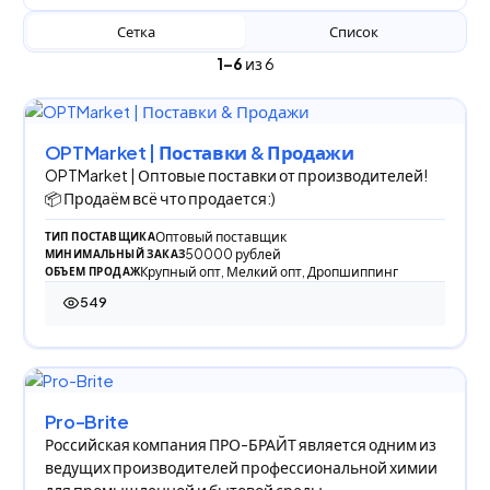
Сетка
Список
1–6
из 6
OPTMarket | Поставки & Продажи
OPTMarket | Оптовые поставки от производителей!
📦 Продаём всё что продается:)
Оптовый поставщик
ТИП ПОСТАВЩИКА
50000 рублей
МИНИМАЛЬНЫЙ ЗАКАЗ
Крупный опт, Мелкий опт, Дропшиппинг
ОБЪЕМ ПРОДАЖ
549
549 просмотров
Pro-Brite
Российская компания ПРО-БРАЙТ является одним из
ведущих производителей профессиональной химии
для промышленной и бытовой среды.