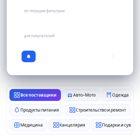
0
по текущим фильтрам
бесплатно
для покупателей
1
Все поставщики
Авто-Мото
Одежда
Продукты питания
Строительство и ремонт
Медицина
Канцелярия
Подарки и сувен