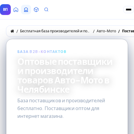
ВП
Главная
Все Поставщики
Товары
Запросы покупателей
Бесплатная база производителей и поставщиков товаров оптом
Авто-Мото
Поста
БАЗА B2B-КОНТАКТОВ
Оптовые поставщики
и производители
товаров Авто-Мото в
Челябинске
База поставщиков и производителей
бесплатно. Поставщики оптом для
интернет магазина.