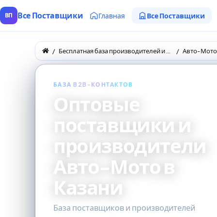
Все Поставщики
Главная
Все Поставщики
ВП
Бесплатная база производителей и поставщиков товаров оптом
Авто-Мото
БАЗА B2B-КОНТАКТОВ
Оптовые
поставщики и
производители
Авто-Мото в
Казани
База поставщиков и производителей