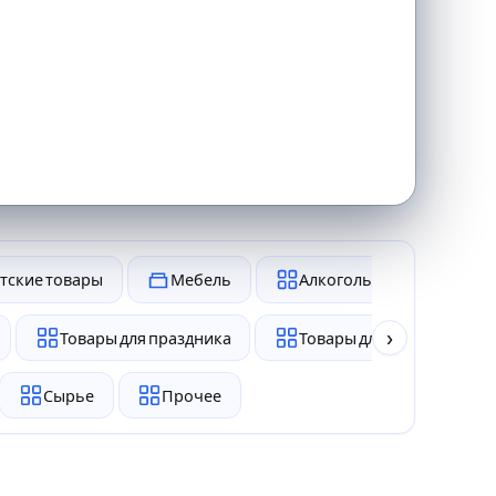
тские товары
Мебель
Алкоголь и табак
›
Товары для праздника
Товары для животных
Сырье
Прочее