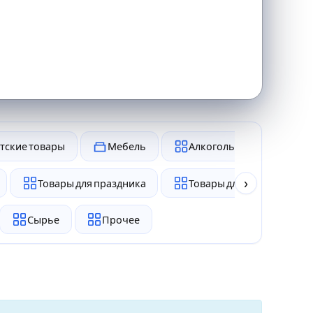
тские товары
Мебель
Алкоголь и табак
›
Товары для праздника
Товары для животных
Сырье
Прочее