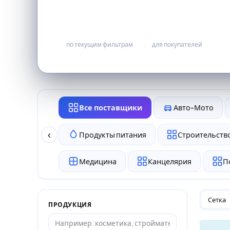
0
бесплатно
по текущим фильтрам
для покупателей
Все поставщики
Авто-Мото
‹
Продукты питания
Строительство
Медицина
Канцелярия
П
Сетка
ПРОДУКЦИЯ