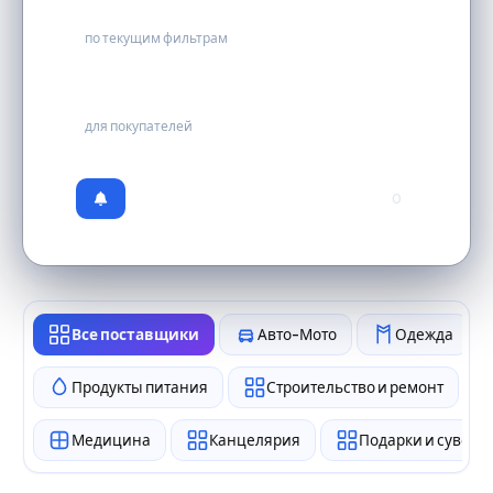
3
по текущим фильтрам
бесплатно
для покупателей
0
Все поставщики
Авто-Мото
Одежда
Продукты питания
Строительство и ремонт
Медицина
Канцелярия
Подарки и сувен