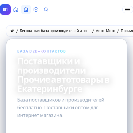
ВП
Главная
Все Поставщики
Товары
Запросы покупателей
Бесплатная база производителей и поставщиков товаров оптом
Авто-Мото
Прочи
БАЗА B2B-КОНТАКТОВ
Поставщики и
производители
Прочие автотовары в
Екатеринбурге
База поставщиков и производителей
бесплатно. Поставщики оптом для
интернет магазина.