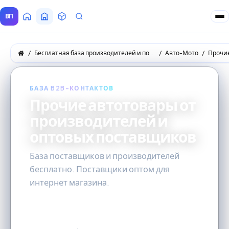
ВП
Главная
Все Поставщики
Товары
Запросы покупателей
Бесплатная база производителей и поставщиков товаров оптом
Авто-Мото
Прочи
БАЗА B2B-КОНТАКТОВ
Прочие автотовары от
производителей и
оптовых поставщиков
База поставщиков и производителей
бесплатно. Поставщики оптом для
интернет магазина.
0