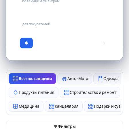
по текущим фильтрам
бесплатно
для покупателей
0
Все поставщики
Авто-Мото
Одежда
Продукты питания
Строительство и ремонт
Медицина
Канцелярия
Подарки и сувен
Фильтры