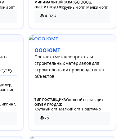
 ₽
50 000р.
МИНИМАЛЬНЫЙ ЗАКАЗ
лкий опт
Крупный опт, Мелкий опт
ОБЪЕМ ПРОДАЖ
4.06K
4 058 просмотров
ООО ЮМТ
ять
Поставка металлопроката и
строительных материалов для
е услуги
строительных и производственных
объектов.
дилер,
магазин
Оптовый поставщик
ТИП ПОСТАВЩИКА
шиппинг,
ОБЪЕМ ПРОДАЖ
Крупный опт, Мелкий опт, Поштучно
79
79 просмотров