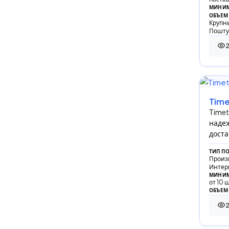
МИНИМ
ОБЪЕМ
Крупны
Пошту
218
Time
Timet
надеж
доста
ТИП П
Произ
Интер
МИНИМ
от 10 
ОБЪЕМ
214