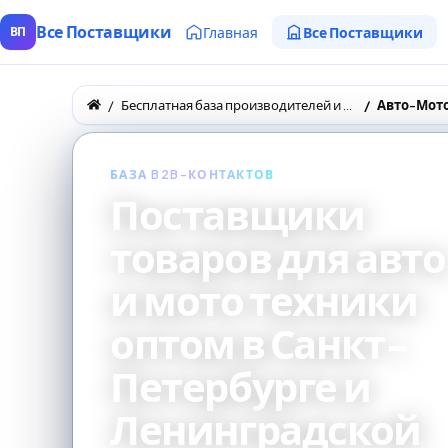
Все Поставщики
Главная
Все Поставщики
ВП
Бесплатная база производителей и поставщиков товаров оптом
Авто-Мот
БАЗА B2B-КОНТАКТОВ
Поставщики
товаров для авто
и мото техники
оптом в Санкт-
Петербурге и
Ленинградской