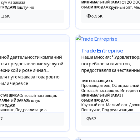
 сумма заказа
От 20 000
МИНИМАЛЬНЫЙ ЗАКАЗ
Поштучно
Крупный опт, Ме
 ПРОДАЖ
ОБЪЕМ ПРОДАЖ
1.16K
6.55K
57 просмотров
6 554 просмотра
Trade Entreprise
вной деятельности компаний
Наша миссия: * Удовлетвор
тся предоставлением услугой
потребности клиентов,
ехникой и розничная
предоставляя качественны
вля путем заказа товаров по
и продукцию.
ТИП ПОСТАВЩИКА
 или через се
Производитель, Официальный 
Оптовый поставщик, Интернет 
Оптовый поставщик
1
ОСТАВЩИКА
МИНИМАЛЬНЫЙ ЗАКАЗ
5 штук
АЛЬНЫЙ ЗАКАЗ
ОБЪЕМ ПРОДАЖ
Крупный опт, Мелкий опт, Дроп
 ПРОДАЖ
иппинг, Под реализацию
Поштучно, Под реализацию
37
57
просмотров
57 просмотров