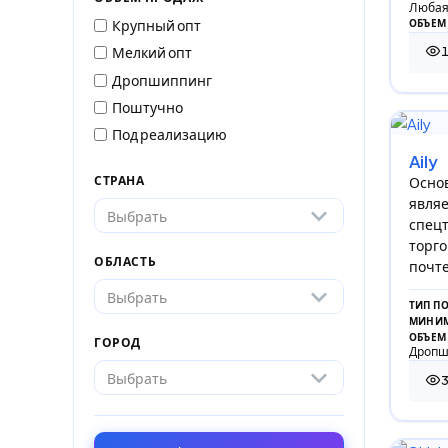
Любая
Крупный опт
ОБЪЕМ
Мелкий опт
1 1
Дропшиппинг
Поштучно
Под реализацию
Aily
Осно
СТРАНА
являе
Выбрать
спецт
торго
ОБЛАСТЬ
почте
Выбрать
ТИП П
МИНИМ
ОБЪЕМ
ГОРОД
Дропш
Выбрать
37 