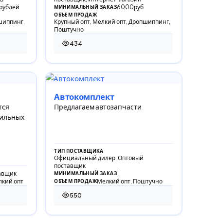
 рублей
6000руб
МИНИМАЛЬНЫЙ ЗАКАЗ
ОБЪЕМ ПРОДАЖ
шиппинг,
Крупный опт, Мелкий опт, Дропшиппинг,
Поштучно
434
434 просмотра
Автокомплект
тся
Предлагаем автозапчасти
бильных
ТИП ПОСТАВЩИКА
Официальный дилер, Оптовый
поставщик
авщик
1
МИНИМАЛЬНЫЙ ЗАКАЗ
лкий опт
Мелкий опт, Поштучно
ОБЪЕМ ПРОДАЖ
550
550 просмотров