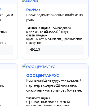
"
Rudder
моющих и
Производим каркасные оплётки на
.
руль.
Производитель
ТИП ПОСТАВЩИКА
авщик
20 штук
МИНИМАЛЬНЫЙ ЗАКАЗ
ОБЪЕМ ПРОДАЖ
Крупный опт, Мелкий опт, Дропшиппинг,
учно
Поштучно
113
113 просмотров
ООО ЦЕНТАУРУС
Компания Центаурус — надёжный
ия,
партнёр в сфере B2B-поставок
смазочных материалов с более чем
13-летним опытом.
ТИП ПОСТАВЩИКА
Официальный дилер, Оптовый
ля уход
ь
поставщик, Интернет магазин