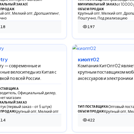
1
от 10000
АЛЬНЫЙ ЗАКАЗ
МИНИМАЛЬНЫЙ ЗАКАЗ
 ПРОДАЖ
ОБЪЕМ ПРОДАЖ
й опт, Мелкий опт, Дропшиппинг,
Крупный опт, Мелкий опт, Дроп
чно
Поштучно, Под реализацию
218
197
 просмотров
197 просмотров
try
киопт02
ry — современные и
Kомпания КитОпт02 являе
ные велосипеды из Китая с
крупным поставщиком мо
вкой по всей России.
аксессуаров и электроники
ОСТАВЩИКА
водитель, Официальный дилер,
нет магазин
АЛЬНЫЙ ЗАКАЗ
штук (первый заказ - от 5 штук)
Оптовый пост
ТИП ПОСТАВЩИКА
Крупный опт, Мелкий опт
Крупный опт, Ме
 ПРОДАЖ
ОБЪЕМ ПРОДАЖ
214
422
 просмотров
422 просмотра