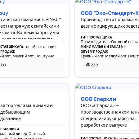
buy
ООО "Эко-Стандарт-К
стическая компания CHINBUY
Производство и продажа 
ает напрямую с китайскими
дезинфицирующих средств
кам: по Вашему запросу мы
ТИП ПОСТАВЩИКА
 выкупаем и доставляем
Производитель, Оптовый пост
ы из Китая в Р
Оптовый поставщик
5 кг
ОСТАВЩИКА
МИНИМАЛЬНЫЙ ЗАКАЗ
 ПРОДАЖ
ОБЪЕМ ПРОДАЖ
й опт, Мелкий опт, Поштучно
Крупный опт, Мелкий опт, Пошт
210
279
 просмотров
279 просмотров
ООО Спаркли
ая торговля машинами и
ООО «Спаркли» —
одобывающим
производственная компан
удованием
специализирующаяся на
разработке и выпуске
ОСТАВЩИКА
инновационных моющих и
альный дилер, Оптовый
дезодорирующих средств д
вщик, Интернет магазин
Производител
ТИП ПОСТАВЩИКА