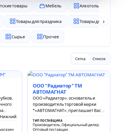
тские товары
Мебель
Алкоголь и табак
›
Товары для праздника
Товары для животных
Сырье
Прочее
Сетка
Список
ООО "Радиатор" ТМ
АВТОМАГНАТ
убков,
ООО «Радиатор», основатель и
ичного
производитель торговой марки
на
*«АВТОМАГНАТ», приглашает Вас к
. Нижний
взаимовыгодному сотрудничеству!
ТИП ПОСТАВЩИКА
Производитель, Официальный дилер,
магазин
Оптовый поставщик