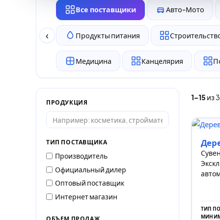
Все поставщики
Авто-Мото
‹
Продукты питания
Строительство
Медицина
Канцелярия
П
1–15
из 
ПРОДУКЦИЯ
Дер
ТИП ПОСТАВЩИКА
Сувен
Производитель
Экскл
Официальный дилер
автом
Оптовый поставщик
Интернет магазин
ТИП П
МИНИМ
ОБЪЕМ ПРОДАЖ