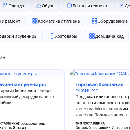
Одежда
Обувь
Бытовая техника
Де
 и ремонт
Косметика и гигиена
Оборудование
одарки и сувениры
Хозтовары
Дом, дача, сад
336
евянные сувениры
Торговая Компания
"CARUM"
иры из березовой фанеры.
юзивный декор для вашего
Продажа силиконовых патр
обиля.
шлангов и комплектов отл
качества. Мы не экономим 
качестве. Только лучшее! г
Новгород.
Производитель
ОСТАВЩИКА
ТИП ПОСТАВЩИКА
Оптовый поставщик, Интернет 
АЛЬНЫЙ ЗАКАЗ