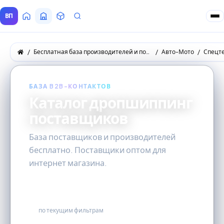
ВП
Главная
Все Поставщики
Товары
Запросы покупателей
Бесплатная база производителей и поставщиков товаров оптом
Авто-Мото
Спецт
БАЗА B2B-КОНТАКТОВ
Каталог дропшиппинг
поставщиков
База поставщиков и производителей
бесплатно. Поставщики оптом для
интернет магазина.
3
по текущим фильтрам