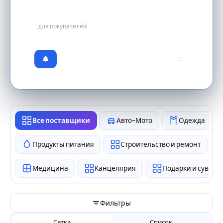
бесплатно
для покупателей
0
Все поставщики
Авто-Мото
Одежда
Продукты питания
Строительство и ремонт
Медицина
Канцелярия
Подарки и сувен
Фильтры
Сетка
Список