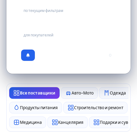
1
по текущим фильтрам
бесплатно
для покупателей
0
Все поставщики
Авто-Мото
Одежда
Продукты питания
Строительство и ремонт
Медицина
Канцелярия
Подарки и сувен