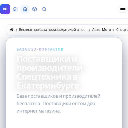
ВП
Главная
Все Поставщики
Товары
Запросы покупателей
Бесплатная база производителей и поставщиков товаров оптом
Авто-Мото
Спецт
БАЗА B2B-КОНТАКТОВ
Поставщики и
производители
Спецтехника в
Екатеринбурге
База поставщиков и производителей
бесплатно. Поставщики оптом для
интернет магазина.