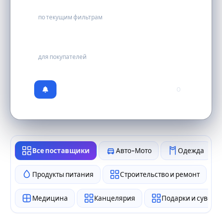
0
по текущим фильтрам
бесплатно
для покупателей
0
Все поставщики
Авто-Мото
Одежда
Продукты питания
Строительство и ремонт
Медицина
Канцелярия
Подарки и сувен