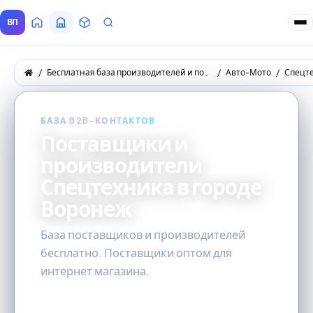
ВП
Главная
Все Поставщики
Товары
Запросы покупателей
Бесплатная база производителей и поставщиков товаров оптом
Авто-Мото
Спецт
БАЗА B2B-КОНТАКТОВ
Поставщики и
производители
Спецтехника в городе
Воронеж
База поставщиков и производителей
бесплатно. Поставщики оптом для
интернет магазина.