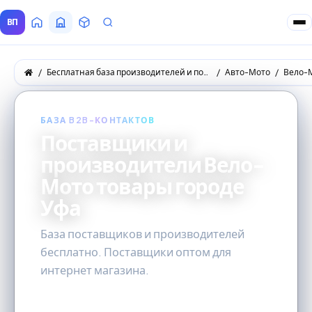
ВП
Главная
Все Поставщики
Товары
Запросы покупателей
Бесплатная база производителей и поставщиков товаров оптом
Авто-Мото
Вело-
БАЗА B2B-КОНТАКТОВ
Поставщики и
производители Вело-
Мото товары городе
Уфа
База поставщиков и производителей
бесплатно. Поставщики оптом для
интернет магазина.