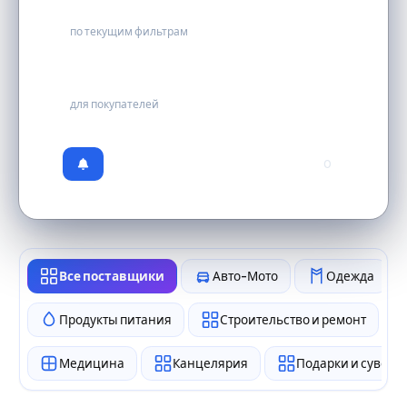
0
по текущим фильтрам
бесплатно
для покупателей
0
Все поставщики
Авто-Мото
Одежда
Продукты питания
Строительство и ремонт
Медицина
Канцелярия
Подарки и сувен