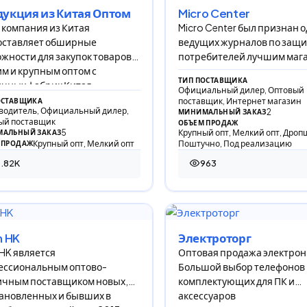
укция из Китая Оптом
Micro Center
компания из Китая
Micro Center был признан 
оставляет обширные
ведущих журналов по защи
жности для закупок товаров
потребителей лучшим маг
м и крупным оптом с
для покупки ПК с учетом вы
ТИП ПОСТАВЩИКА
чных фабрик Китая.
обслуживания
Официальный дилер, Оптовый
поставщик, Интернет магазин
ОСТАВЩИКА
водитель, Официальный дилер,
2
МИНИМАЛЬНЫЙ ЗАКАЗ
ый поставщик
ОБЪЕМ ПРОДАЖ
5
Крупный опт, Мелкий опт, Дроп
АЛЬНЫЙ ЗАКАЗ
Крупный опт, Мелкий опт
Поштучно, Под реализацию
 ПРОДАЖ
.82K
963
16 просмотров
963 просмотра
h HK
Электроторг
 HK является
Оптовая продажа электро
ессиональным оптово-
Большой выбор телефонов
ичным поставщиком новых,
комплектующих для ПК и
ановленных и бывших в
аксессуаров