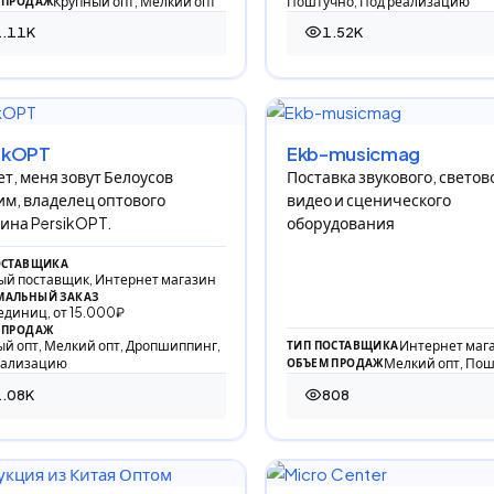
Крупный опт, Мелкий опт
Поштучно, Под реализацию
 ПРОДАЖ
1.11K
1.52K
09 просмотров
1 519 просмотров
ikOPT
Ekb-musicmag
т, меня зовут Белоусов
Поставка звукового, светов
м, владелец оптового
видео и сценического
ина PersikOPT.
оборудования
ОСТАВЩИКА
ый поставщик, Интернет магазин
АЛЬНЫЙ ЗАКАЗ
единиц, от 15.000₽
 ПРОДАЖ
й опт, Мелкий опт, Дропшиппинг,
Интернет маг
ТИП ПОСТАВЩИКА
еализацию
Мелкий опт, По
ОБЪЕМ ПРОДАЖ
1.08K
808
79 просмотров
808 просмотров