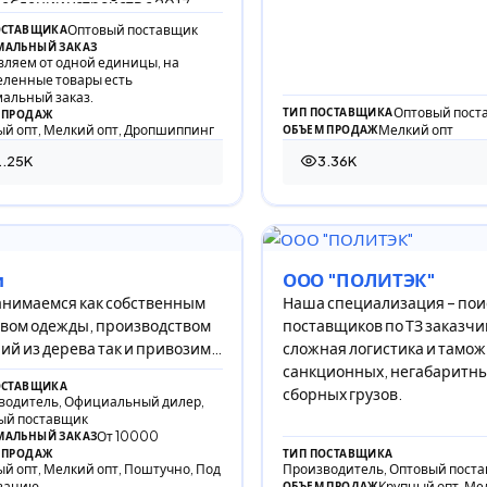
еблении устройств с 2017
Оптовый поставщик
ОСТАВЩИКА
АЛЬНЫЙ ЗАКАЗ
вляем от одной единицы, на
еленные товары есть
альный заказ.
Оптовый пост
ТИП ПОСТАВЩИКА
 ПРОДАЖ
й опт, Мелкий опт, Дропшиппинг
Мелкий опт
ОБЪЕМ ПРОДАЖ
.25K
3.36K
53 просмотра
3 360 просмотров
и
ООО "ПОЛИТЭК"
нимаемся как собственным
Наша специализация – пои
вом одежды, производством
поставщиков по ТЗ заказчи
ий из дерева так и привозим
сложная логистика и тамо
ронику, бытовую химию,
санкционных, негабаритны
ОСТАВЩИКА
тику и множест
сборных грузов.
водитель, Официальный дилер,
ый поставщик
От 10000
АЛЬНЫЙ ЗАКАЗ
 ПРОДАЖ
ТИП ПОСТАВЩИКА
й опт, Мелкий опт, Поштучно, Под
Производитель, Оптовый пост
зацию
Крупный опт, Ме
ОБЪЕМ ПРОДАЖ