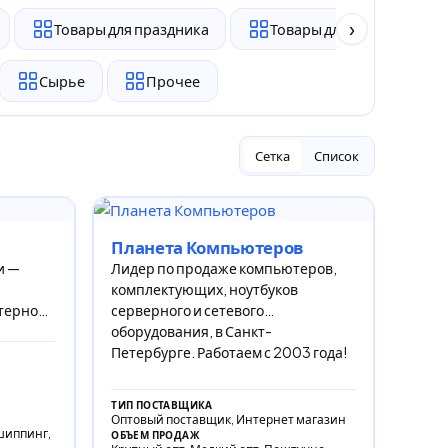
›
Товары для праздника
Товары для животных
Сырье
Прочее
Сетка
Список
Планета Компьютеров
и —
Лидер по продаже компьютеров,
комплектующих, ноутбуков
терной
серверного и сетевого
оборудования, в Санкт-
Петербурге. Работаем с 2003 года!
ТИП ПОСТАВЩИКА
Оптовый поставщик, Интернет магазин
шиппинг,
ОБЪЕМ ПРОДАЖ