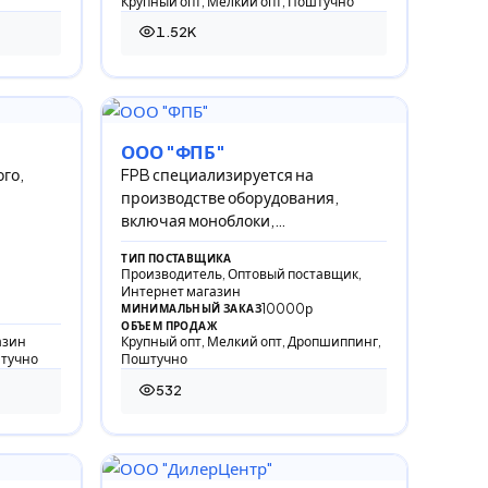
Крупный опт, Мелкий опт, Поштучно
1.52K
1 518 просмотров
ООО "ФПБ"
ого,
FPB специализируется на
производстве оборудования,
включая моноблоки,
интерактивные панели,
ТИП ПОСТАВЩИКА
инфокиоски и компьютеры.
Производитель, Оптовый поставщик,
Интернет магазин
10000р
МИНИМАЛЬНЫЙ ЗАКАЗ
ОБЪЕМ ПРОДАЖ
азин
Крупный опт, Мелкий опт, Дропшиппинг,
штучно
Поштучно
532
532 просмотра