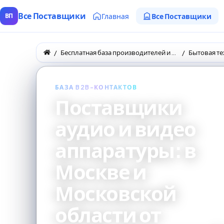
Все Поставщики
Главная
Все Поставщики
ВП
Бесплатная база производителей и поставщиков товаров оптом
Бытовая те
БАЗА B2B-КОНТАКТОВ
Поставщики
аудио и видео
аппаратуры: в
Москве и
Московской
области от