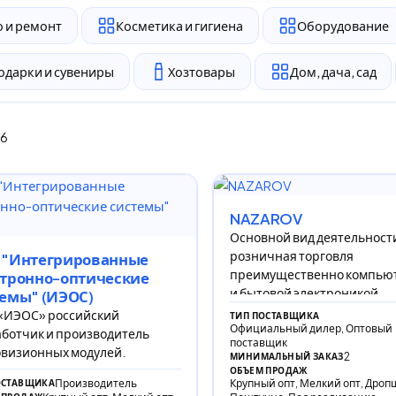
 и ремонт
Косметика и гигиена
Оборудование
одарки и сувениры
Хозтовары
Дом, дача, сад
36
NAZAROV
Основной вид деятельност
розничная торговля
 "Интегрированные
преимущественно компью
ктронно-оптические
и бытовой электроникой.
емы" (ИЭОС)
«ИЭОС» российский
ТИП ПОСТАВЩИКА
Официальный дилер, Оптовый
ботчик и производитель
поставщик
визионных модулей.
2
МИНИМАЛЬНЫЙ ЗАКАЗ
ОБЪЕМ ПРОДАЖ
Производитель
Крупный опт, Мелкий опт, Дроп
ОСТАВЩИКА