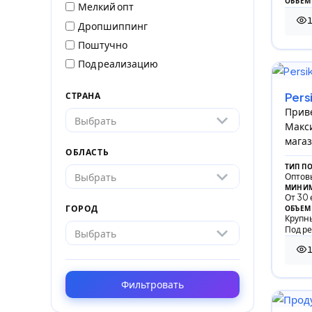
ОБЪЕМ
Мелкий опт
Дропшиппинг
1 1
Поштучно
Под реализацию
Pers
СТРАНА
Приве
Выбрать
Макси
магаз
ОБЛАСТЬ
ТИП П
Выбрать
Оптов
МИНИМ
От 30 
ГОРОД
ОБЪЕМ
Крупны
Под р
Выбрать
1 0
Фильтровать