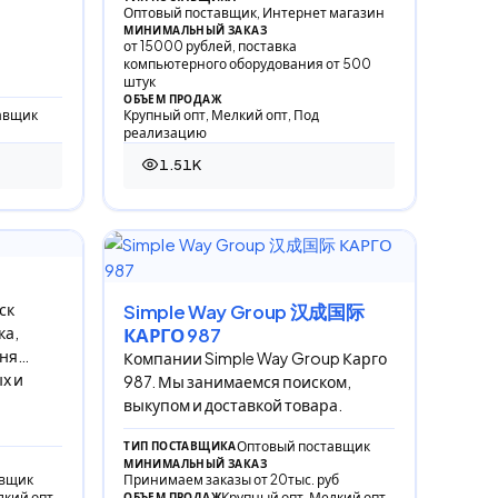
спецтехникой, автомобилями и
Оптовый поставщик, Интернет магазин
универ
МИНИМАЛЬНЫЙ ЗАКАЗ
от 15000 рублей, поставка
компьютерного оборудования от 500
штук
ОБЪЕМ ПРОДАЖ
авщик
Крупный опт, Мелкий опт, Под
реализацию
1.51K
1 514 просмотров
ск
Simple Way Group 汉成国际
ка,
КАРГО 987
жня
Компании Simple Way Group Карго
х и
987. Мы занимаемся поиском,
выкупом и доставкой товара.
Оптовый поставщик
ТИП ПОСТАВЩИКА
МИНИМАЛЬНЫЙ ЗАКАЗ
авщик
Принимаем заказы от 20тыс. руб
лкий опт
Крупный опт, Мелкий опт
ОБЪЕМ ПРОДАЖ