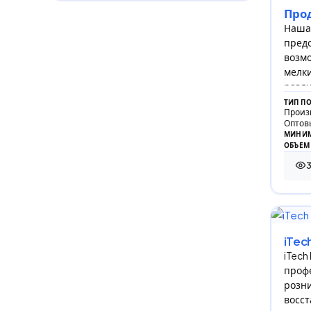
Прод
Наша 
пред
возмо
мелки
разли
ТИП П
Произ
Оптов
МИНИМ
ОБЪЕМ
3
3 8
iTec
iTech
проф
розн
восст