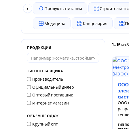
‹
Продукты питания
Строительство
Медицина
Канцелярия
П
1–15
из 
ПРОДУКЦИЯ
ТИП ПОСТАВЩИКА
Производитель
ООО
Официальный дилер
эле
Оптовый поставщик
сист
ООО 
Интернет магазин
разра
тепло
ОБЪЕМ ПРОДАЖ
Крупный опт
ТИП П