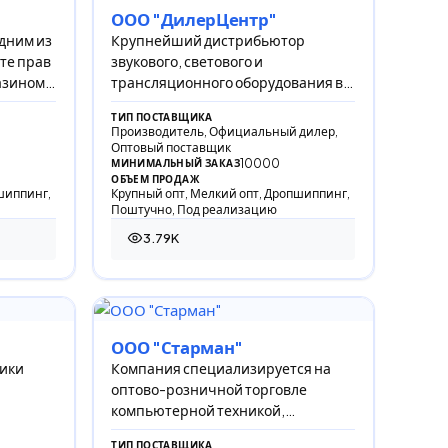
ООО "ДилерЦентр"
одним из
Крупнейший дистрибьютор
те прав
звукового, светового и
азином
трансляционного оборудования в
бора,
России
ТИП ПОСТАВЩИКА
Производитель, Официальный дилер,
Оптовый поставщик
10000
МИНИМАЛЬНЫЙ ЗАКАЗ
ОБЪЕМ ПРОДАЖ
шиппинг,
Крупный опт, Мелкий опт, Дропшиппинг,
Поштучно, Под реализацию
3.79K
3 791 просмотр
ООО "Старман"
ники
Компания специализируется на
оптово-розничной торговле
компьютерной техникой,
строительными материалами,
ТИП ПОСТАВЩИКА