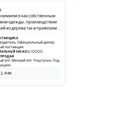
и
нимаемся как собственным
вом одежды, производством
ий из дерева так и привозим
ронику, бытовую химию,
ОСТАВЩИКА
тику и множест
водитель, Официальный дилер,
ый поставщик
От 10000
АЛЬНЫЙ ЗАКАЗ
 ПРОДАЖ
й опт, Мелкий опт, Поштучно, Под
зацию
11.94K
944 просмотра