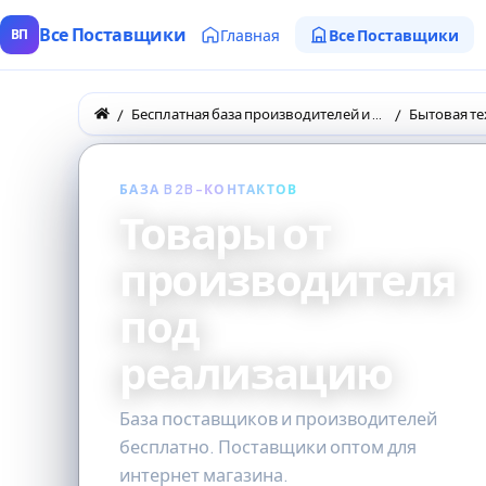
Все Поставщики
Главная
Все Поставщики
ВП
Бесплатная база производителей и поставщиков товаров оптом
Бытовая те
БАЗА B2B-КОНТАКТОВ
Товары от
производителя
под
реализацию
База поставщиков и производителей
бесплатно. Поставщики оптом для
интернет магазина.