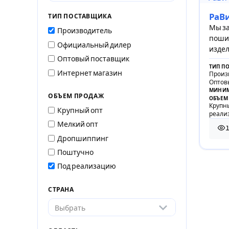
РаВ
ТИП ПОСТАВЩИКА
Мы за
Производитель
поши
Официальный дилер
издел
Оптовый поставщик
элект
ТИП П
косме
Интернет магазин
Произ
Оптов
МИНИМ
ОБЪЕМ ПРОДАЖ
ОБЪЕМ
Крупны
Крупный опт
реали
Мелкий опт
11 
Дропшиппинг
Поштучно
Под реализацию
СТРАНА
Выбрать