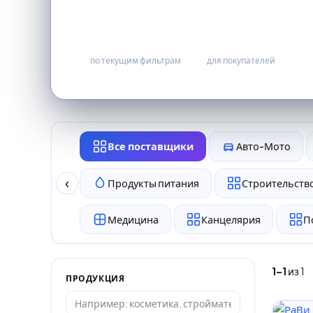
1
бесплатно
по текущим фильтрам
для покупателей
Все поставщики
Авто-Мото
‹
Продукты питания
Строительство
Медицина
Канцелярия
П
1–1
из 1
ПРОДУКЦИЯ