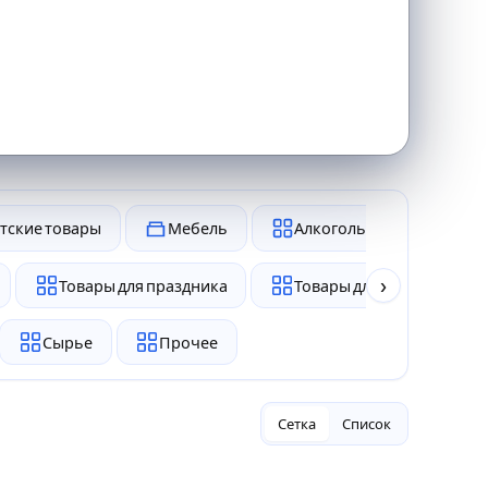
тские товары
Мебель
Алкоголь и табак
›
Товары для праздника
Товары для животных
Сырье
Прочее
Сетка
Список