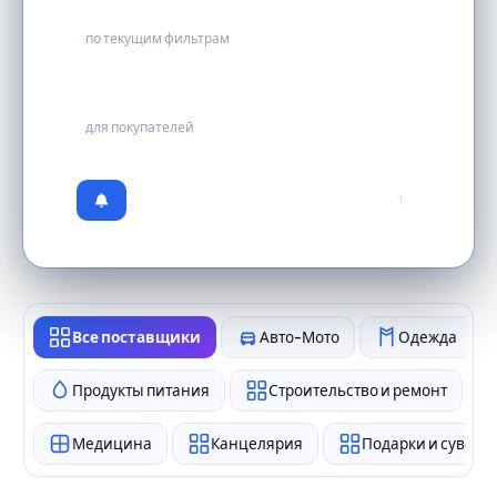
0
по текущим фильтрам
бесплатно
для покупателей
1
Все поставщики
Авто-Мото
Одежда
Продукты питания
Строительство и ремонт
Медицина
Канцелярия
Подарки и сувен