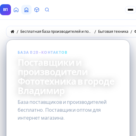
ВП
Главная
Все Поставщики
Товары
Запросы покупателей
Бесплатная база производителей и поставщиков товаров оптом
Бытовая техника
БАЗА B2B-КОНТАКТОВ
Поставщики и
производители
Фототехника в городе
Владимир
База поставщиков и производителей
бесплатно. Поставщики оптом для
интернет магазина.