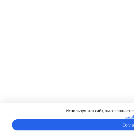
Используя этот сайт, вы соглашаете
cook
Согл