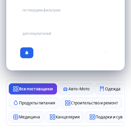
1
по текущим фильтрам
бесплатно
для покупателей
1
Все поставщики
Авто-Мото
Одежда
Продукты питания
Строительство и ремонт
Медицина
Канцелярия
Подарки и сувен