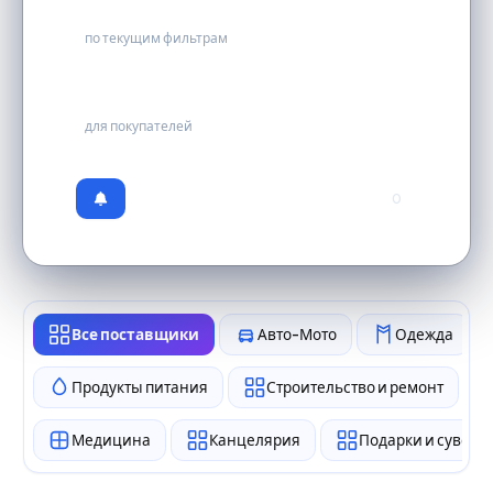
0
по текущим фильтрам
бесплатно
для покупателей
0
Все поставщики
Авто-Мото
Одежда
Продукты питания
Строительство и ремонт
Медицина
Канцелярия
Подарки и сувен