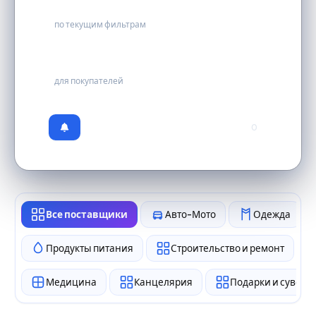
0
по текущим фильтрам
бесплатно
для покупателей
0
Все поставщики
Авто-Мото
Одежда
Продукты питания
Строительство и ремонт
Медицина
Канцелярия
Подарки и сувен