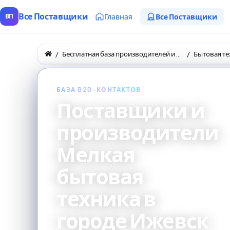
Все Поставщики
Главная
Все Поставщики
ВП
Бесплатная база производителей и поставщиков товаров оптом
Бытовая те
БАЗА B2B-КОНТАКТОВ
Поставщики и
производители
Мелкая
бытовая
техника в
городе Ижевск