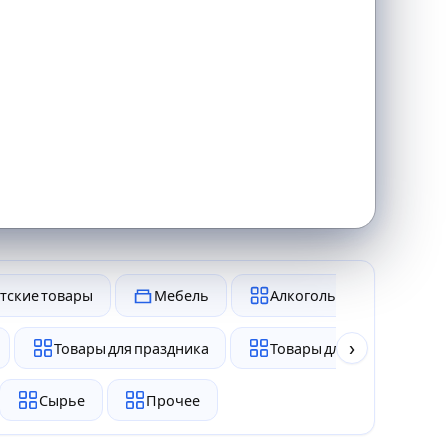
тские товары
Мебель
Алкоголь и табак
›
Товары для праздника
Товары для животных
Сырье
Прочее