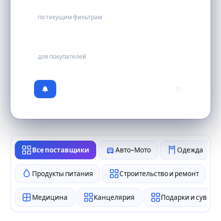
5
по текущим фильтрам
бесплатно
для покупателей
0
Все поставщики
Авто-Мото
Одежда
Продукты питания
Строительство и ремонт
Медицина
Канцелярия
Подарки и сувен