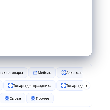
тские товары
Мебель
Алкоголь и табак
›
Товары для праздника
Товары для животных
Сырье
Прочее