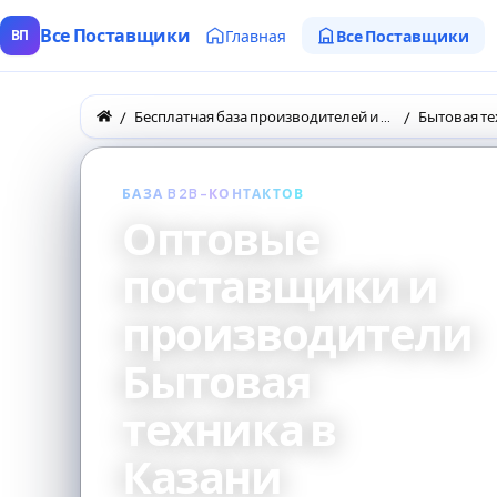
Все Поставщики
Главная
Все Поставщики
ВП
Бесплатная база производителей и поставщиков товаров оптом
Бытовая те
БАЗА B2B-КОНТАКТОВ
Оптовые
поставщики и
производители
Бытовая
техника в
Казани