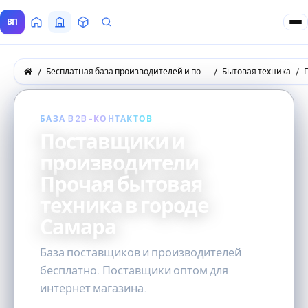
ВП
Главная
Все Поставщики
Товары
Запросы покупателей
Бесплатная база производителей и поставщиков товаров оптом
Бытовая техника
БАЗА B2B-КОНТАКТОВ
Поставщики и
производители
Прочая бытовая
техника в городе
Самара
База поставщиков и производителей
бесплатно. Поставщики оптом для
интернет магазина.