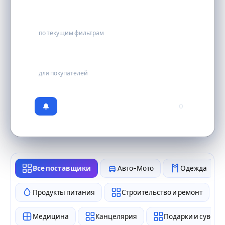
0
по текущим фильтрам
бесплатно
для покупателей
0
Все поставщики
Авто-Мото
Одежда
Продукты питания
Строительство и ремонт
Медицина
Канцелярия
Подарки и сувен