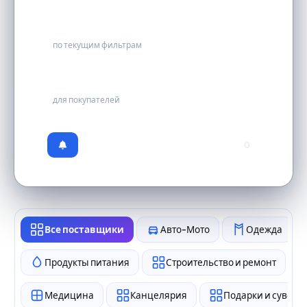
0
по текущим фильтрам
бесплатно
для покупателей
0
Все поставщики
Авто-Мото
Одежда
Продукты питания
Строительство и ремонт
Медицина
Канцелярия
Подарки и сувен