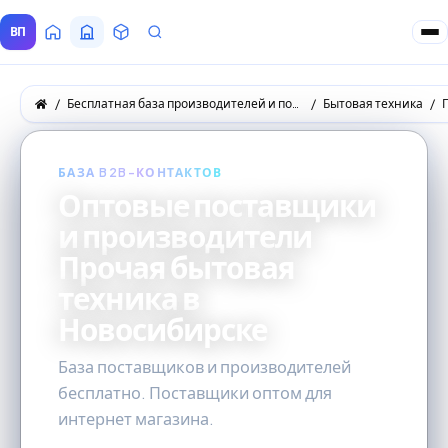
ВП
Главная
Все Поставщики
Товары
Запросы покупателей
Бесплатная база производителей и поставщиков товаров оптом
Бытовая техника
БАЗА B2B-КОНТАКТОВ
Оптовые поставщики
и производители
Прочая бытовая
техника в
Новосибирске
База поставщиков и производителей
бесплатно. Поставщики оптом для
интернет магазина.