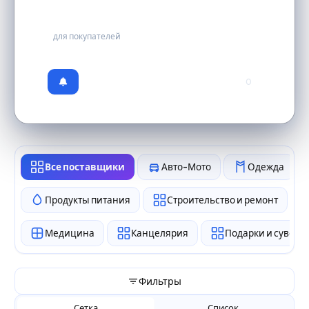
бесплатно
для покупателей
0
Все поставщики
Авто-Мото
Одежда
Продукты питания
Строительство и ремонт
Медицина
Канцелярия
Подарки и сувен
Фильтры
Сетка
Список