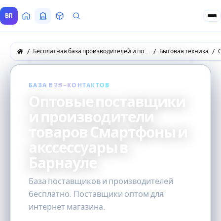
ВП
Главная
Все Поставщики
Товары
Запросы покупателей
Бесплатная база производителей и поставщиков товаров оптом
Бытовая техника
БАЗА B2B-КОНТАКТОВ
Оптовые поставщики
и производители
товаров Смартфоны и
акссессуары в
Барнауле
База поставщиков и производителей
бесплатно. Поставщики оптом для
интернет магазина.