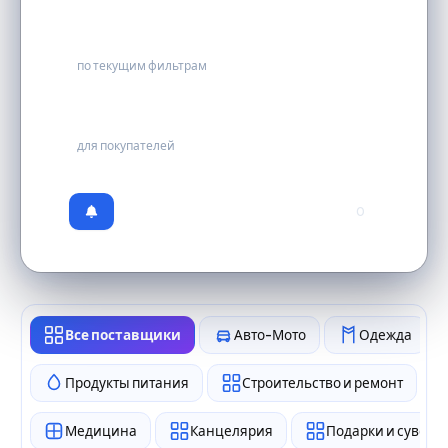
0
по текущим фильтрам
бесплатно
для покупателей
0
Все поставщики
Авто-Мото
Одежда
Продукты питания
Строительство и ремонт
Медицина
Канцелярия
Подарки и сувен