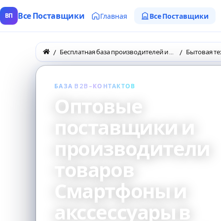
Все Поставщики
Главная
Все Поставщики
ВП
Бесплатная база производителей и поставщиков товаров оптом
Бытовая те
БАЗА B2B-КОНТАКТОВ
Оптовые
поставщики и
производители
товаров
Смартфоны и
акссессуары в