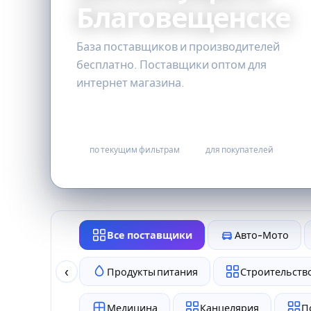
Благовещенске
База поставщиков и производителей
бесплатно. Поставщики оптом для
интернет магазина.
0
бесплатно
по текущим фильтрам
для покупателей
Все поставщики
Авто-Мото
‹
Продукты питания
Строительство
Медицина
Канцелярия
П