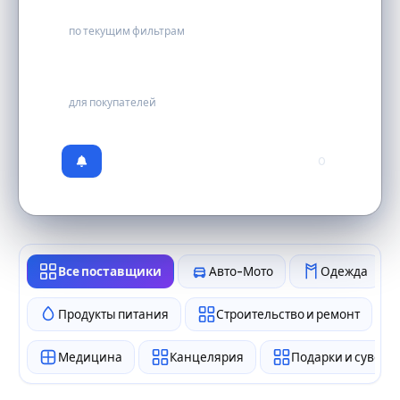
0
по текущим фильтрам
бесплатно
для покупателей
0
Все поставщики
Авто-Мото
Одежда
Продукты питания
Строительство и ремонт
Медицина
Канцелярия
Подарки и сувен