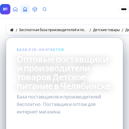
ВП
Главная
Все Поставщики
Товары
Запросы покупателей
Бесплатная база производителей и поставщиков товаров оптом
Детские товары
Д
БАЗА B2B-КОНТАКТОВ
Оптовые поставщики
и производители
товаров Детское
питание в Челябинске
База поставщиков и производителей
бесплатно. Поставщики оптом для
интернет магазина.