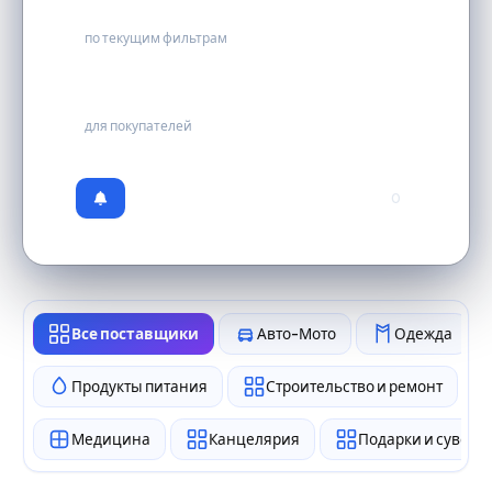
0
по текущим фильтрам
бесплатно
для покупателей
0
Все поставщики
Авто-Мото
Одежда
Продукты питания
Строительство и ремонт
Медицина
Канцелярия
Подарки и сувен