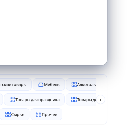
тские товары
Мебель
Алкоголь и табак
›
Товары для праздника
Товары для животных
Сырье
Прочее