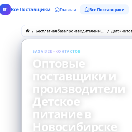
Все Поставщики
Главная
Все Поставщики
ВП
Бесплатная база производителей и поставщиков товаров оптом
Детские то
БАЗА B2B-КОНТАКТОВ
Оптовые
поставщики и
производители
Детское
питание в
Новосибирске