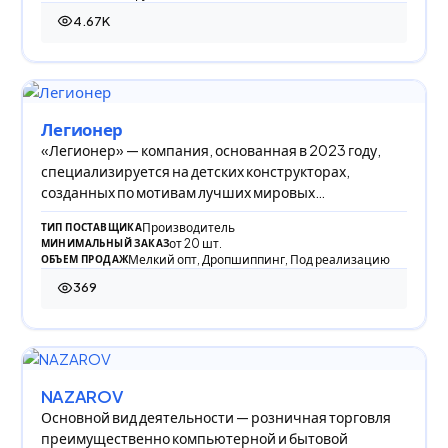
4.67K
4 669 просмотров
Легионер
«Легионер» — компания, основанная в 2023 году,
специализируется на детских конструкторах,
созданных по мотивам лучших мировых
производителей
Производитель
ТИП ПОСТАВЩИКА
от 20 шт.
МИНИМАЛЬНЫЙ ЗАКАЗ
Мелкий опт, Дропшиппинг, Под реализацию
ОБЪЕМ ПРОДАЖ
369
369 просмотров
NAZAROV
Основной вид деятельности — розничная торговля
преимущественно компьютерной и бытовой