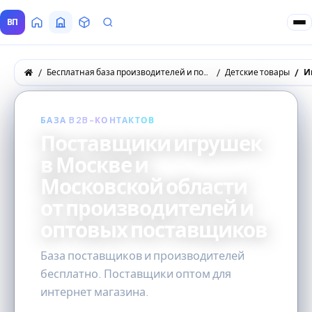
ВП
Главная
Все Поставщики
Товары
Запросы покупателей
Бесплатная база производителей и поставщиков товаров оптом
Детские товары
И
БАЗА B2B-КОНТАКТОВ
Поставщики игрушек
в Москве и
Московской области
от производителей и
оптовых поставщиков
База поставщиков и производителей
бесплатно. Поставщики оптом для
интернет магазина.