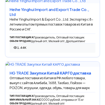
Heihe Yinghui Import and Export Trade Co.,
Ltd
Heihe Yinghui Import & Export Co., Ltd. Экспортер с 8-
летним опытом прямых поставок товаров из Китая в
Россию и СНГ.
Производитель, Оптовый поставщик
ТИП ПОСТАВЩИКА
Крупный опт, Мелкий опт, Дропшиппинг
ОБЪЕМ ПРОДАЖ
1.44K
1 444 просмотра
HG TRADE Закупки Китай КАРГО доставка
Оптовые поставки из Китая в РФ любого товара,
выкуп с сайтов Алибаба, 1688, Таобао, Пойзон —
POIZON, игрушки, одежда, обувь, товары для марк
Производитель, Оптовый поставщик
ТИП ПОСТАВЩИКА
20000 рублей, отправка от 15 кг
МИНИМАЛЬНЫЙ ЗАКАЗ
Крупный опт, Мелкий опт
ОБЪЕМ ПРОДАЖ