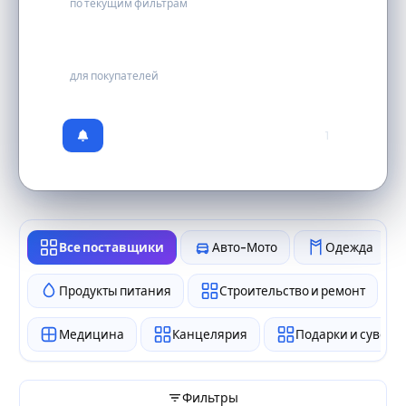
по текущим фильтрам
бесплатно
для покупателей
1
Все поставщики
Авто-Мото
Одежда
Продукты питания
Строительство и ремонт
Медицина
Канцелярия
Подарки и сувен
Фильтры