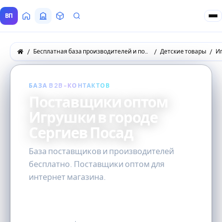
ВП
Главная
Все Поставщики
Товары
Запросы покупателей
Бесплатная база производителей и поставщиков товаров оптом
Детские товары
И
БАЗА B2B-КОНТАКТОВ
Поставщики оптом
Игрушки в городе
Сергиев Посад
База поставщиков и производителей
бесплатно. Поставщики оптом для
интернет магазина.
0