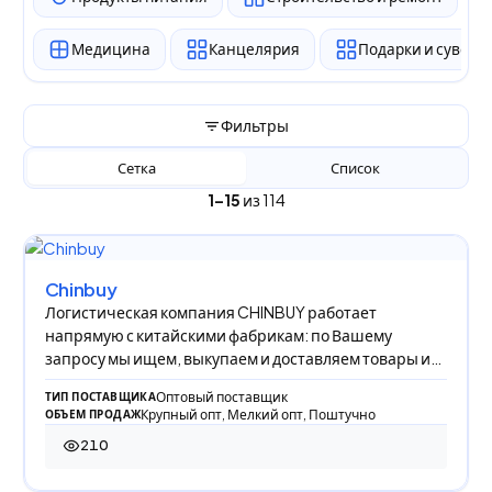
Медицина
Канцелярия
Подарки и сувен
Фильтры
Сетка
Список
1–15
из 114
Chinbuy
Логистическая компания CHINBUY работает
напрямую с китайскими фабрикам: по Вашему
запросу мы ищем, выкупаем и доставляем товары из
Китая в Р
Оптовый поставщик
ТИП ПОСТАВЩИКА
Крупный опт, Мелкий опт, Поштучно
ОБЪЕМ ПРОДАЖ
210
210 просмотров