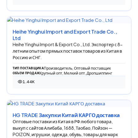
545 просмотров
Heihe Yinghui Import and Export Trade Co.,
Ltd
Heihe Yinghui Import & Export Co., Ltd. Экспортер с 8-
летним опытом прямых поставок товаров из Китая в
Россию и СНГ.
Производитель, Оптовый поставщик
ТИП ПОСТАВЩИКА
Крупный опт, Мелкий опт, Дропшиппинг
ОБЪЕМ ПРОДАЖ
1.44K
1 442 просмотра
HG TRADE Закупки Китай КАРГО доставка
Оптовые поставки из Китая в РФ любого товара,
выкуп с сайтов Алибаба, 1688, Таобао, Пойзон —
POIZON, игрушки, одежда, обувь, товары для марк