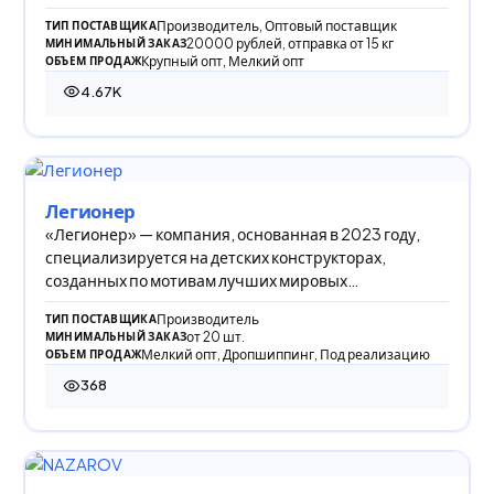
Производитель, Оптовый поставщик
ТИП ПОСТАВЩИКА
20000 рублей, отправка от 15 кг
МИНИМАЛЬНЫЙ ЗАКАЗ
Крупный опт, Мелкий опт
ОБЪЕМ ПРОДАЖ
4.67K
4 666 просмотров
Легионер
«Легионер» — компания, основанная в 2023 году,
специализируется на детских конструкторах,
созданных по мотивам лучших мировых
производителей
Производитель
ТИП ПОСТАВЩИКА
от 20 шт.
МИНИМАЛЬНЫЙ ЗАКАЗ
Мелкий опт, Дропшиппинг, Под реализацию
ОБЪЕМ ПРОДАЖ
368
368 просмотров