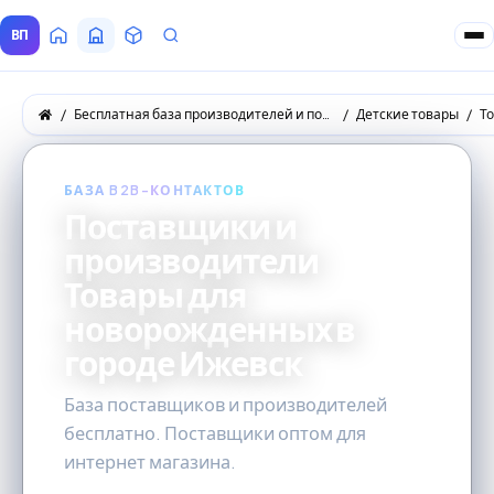
ВП
Главная
Все Поставщики
Товары
Запросы покупателей
Бесплатная база производителей и поставщиков товаров оптом
Детские товары
Т
БАЗА B2B-КОНТАКТОВ
Поставщики и
производители
Товары для
новорожденных в
городе Ижевск
База поставщиков и производителей
бесплатно. Поставщики оптом для
интернет магазина.