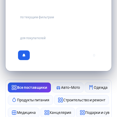
0
по текущим фильтрам
бесплатно
для покупателей
0
Все поставщики
Авто-Мото
Одежда
Продукты питания
Строительство и ремонт
Медицина
Канцелярия
Подарки и сувен