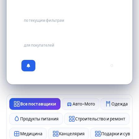
0
по текущим фильтрам
бесплатно
для покупателей
0
Все поставщики
Авто-Мото
Одежда
Продукты питания
Строительство и ремонт
Медицина
Канцелярия
Подарки и сувен