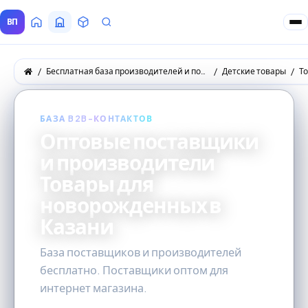
ВП
Главная
Все Поставщики
Товары
Запросы покупателей
Бесплатная база производителей и поставщиков товаров оптом
Детские товары
Т
БАЗА B2B-КОНТАКТОВ
Оптовые поставщики
и производители
Товары для
новорожденных в
Казани
База поставщиков и производителей
бесплатно. Поставщики оптом для
интернет магазина.