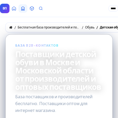
ВП
Главная
Все Поставщики
Товары
Запросы покупателей
Бесплатная база производителей и поставщиков товаров оптом
Обувь
Детская об
БАЗА B2B-КОНТАКТОВ
Поставщики детской
обуви в Москве и
Московской области
от производителей и
оптовых поставщиков
База поставщиков и производителей
бесплатно. Поставщики оптом для
интернет магазина.