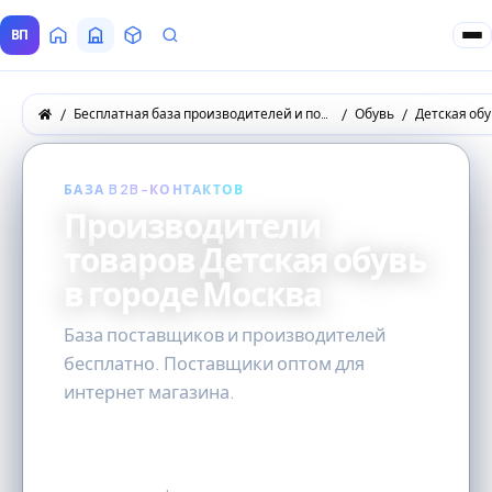
ВП
Главная
Все Поставщики
Товары
Запросы покупателей
Бесплатная база производителей и поставщиков товаров оптом
Обувь
Детская об
БАЗА B2B-КОНТАКТОВ
Производители
товаров Детская обувь
в городе Москва
База поставщиков и производителей
бесплатно. Поставщики оптом для
интернет магазина.
8