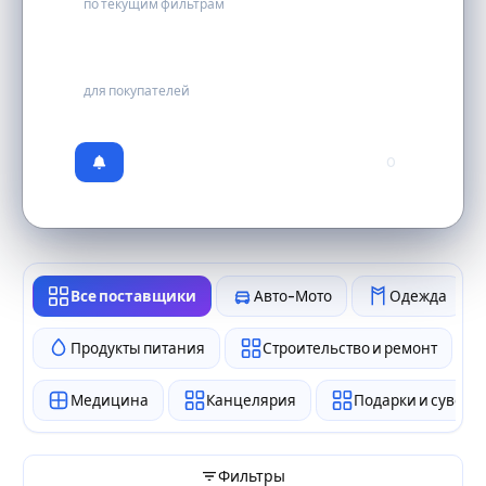
по текущим фильтрам
бесплатно
для покупателей
0
Все поставщики
Авто-Мото
Одежда
Продукты питания
Строительство и ремонт
Медицина
Канцелярия
Подарки и сувен
Фильтры