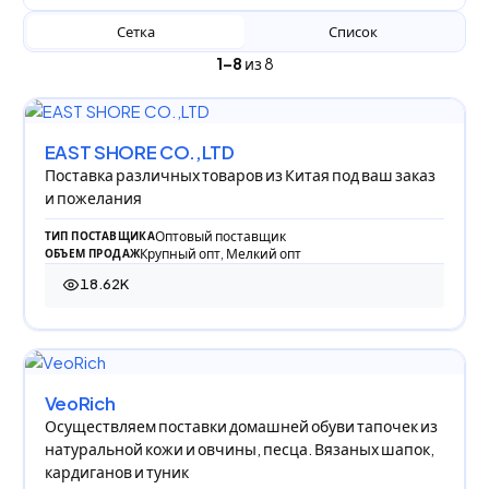
Сетка
Список
1–8
из 8
EAST SHORE CO.,LTD
Поставка различных товаров из Китая под ваш заказ
и пожелания
Оптовый поставщик
ТИП ПОСТАВЩИКА
Крупный опт, Мелкий опт
ОБЪЕМ ПРОДАЖ
18.62K
18 623 просмотра
VeoRich
Осуществляем поставки домашней обуви тапочек из
натуральной кожи и овчины, песца. Вязаных шапок,
кардиганов и туник