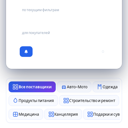
1
по текущим фильтрам
бесплатно
для покупателей
0
Все поставщики
Авто-Мото
Одежда
Продукты питания
Строительство и ремонт
Медицина
Канцелярия
Подарки и сувен