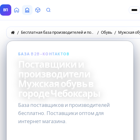
ВП
Главная
Все Поставщики
Товары
Запросы покупателей
Бесплатная база производителей и поставщиков товаров оптом
Обувь
Мужская об
БАЗА B2B-КОНТАКТОВ
Поставщики и
производители
Мужская обувь в
городе Чебоксары
База поставщиков и производителей
бесплатно. Поставщики оптом для
интернет магазина.